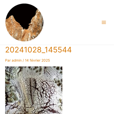
Aller
au
contenu
Main
Men
20241028_145544
Par
admin
/
14 février 2025