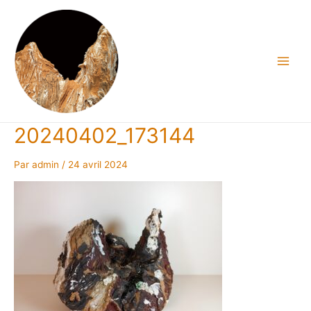
Aller
au
contenu
Main
Men
20240402_173144
Par
admin
/
24 avril 2024