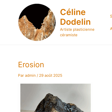
Aller
au
Céline
contenu
S
Dodelin
A
Artiste plasticienne
céramiste
Erosion
Par
admin
/
29 août 2025