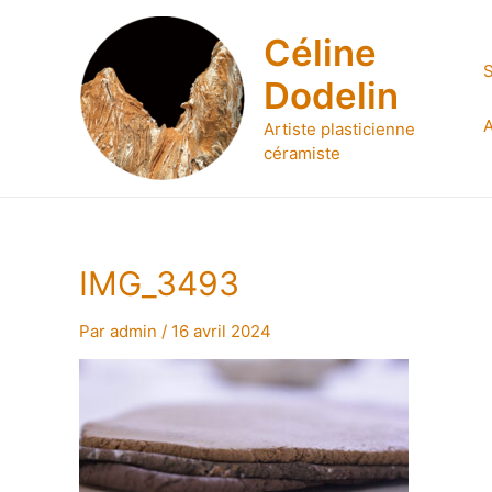
Aller
au
Céline
contenu
S
Dodelin
A
Artiste plasticienne
céramiste
IMG_3493
Par
admin
/
16 avril 2024