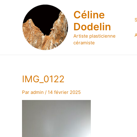
Aller
au
Céline
contenu
S
Dodelin
A
Artiste plasticienne
céramiste
IMG_0122
Par
admin
/
14 février 2025