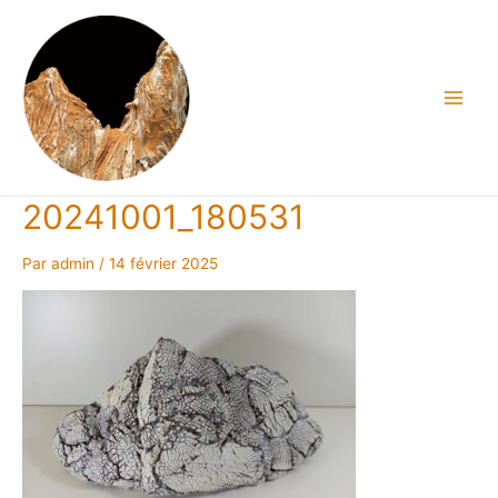
Aller
au
contenu
Main
Men
20241001_180531
Par
admin
/
14 février 2025