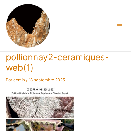
Aller
au
contenu
Main
Men
pollionnay2-ceramiques-
web(1)
Par
admin
/
18 septembre 2025