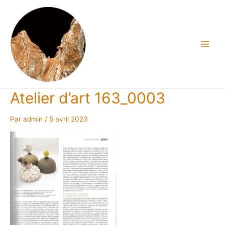
Aller
au
contenu
Main
Men
Atelier d’art 163_0003
Par
admin
/
5 avril 2023