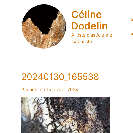
Aller
au
Céline
contenu
S
Dodelin
A
Artiste plasticienne
céramiste
20240130_165538
Par
admin
/
15 février 2024